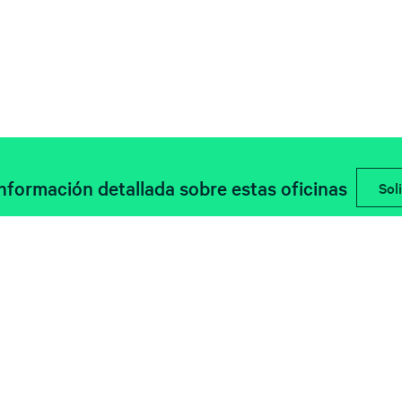
información detallada sobre estas oficinas
Soli
Descubre las últimas noticias