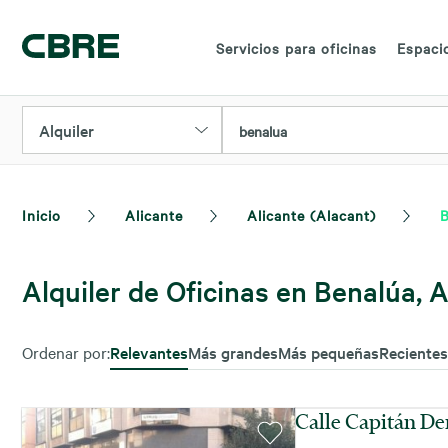
Servicios para oficinas
Espacio
Alquiler
benalua
Inicio
Alicante
Alicante (Alacant)
B
Alquiler de Oficinas en Benalúa, A
Ordenar por:
Relevantes
Más grandes
Más pequeñas
Recientes
Calle Capitán De