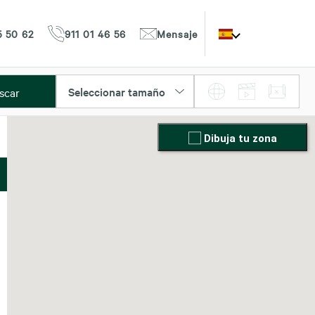
5 50 62
911 01 46 56
Mensaje
Seleccionar tamaño
scar
Dibuja tu zona