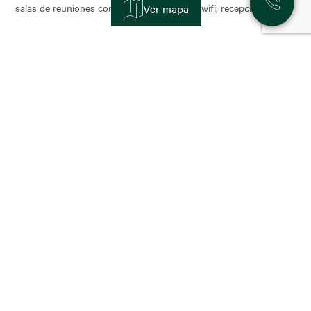
salas de reuniones con servicios incluidos (wifi, recepción,
Ver mapa
limpieza y soporte), y permiten escalar o reducir superficie con
agilidad según la fase de tu negocio. Las necesidades de los
nuevos ocupantes han cambiado la configuración de los
11 November, 2025
Alquiler de oficinas en Madrid: zonas más
demandadas y tendencias para 2026
Madrid sigue consolidándose como el epicentro empresarial de
España y uno de los mercados más dinámicos de Europa. Con el
cierre del año y la planificación para 2026, muchas compañías se
preguntan: ¿dónde están las mejores oportunidades de alquiler
oficina en Madrid? En este artículo analizamos las zonas más
demandadas y las tendencias que marcarán
23 October, 2025