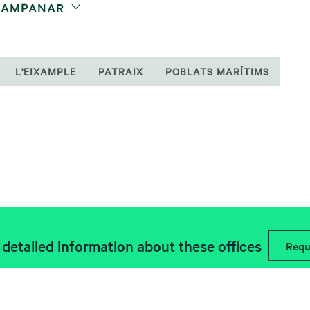
 CAMPANAR
L'EIXAMPLE
PATRAIX
POBLATS MARÍTIMS
detailed information about these offices
Requ