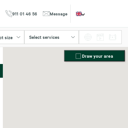
911 01 46 56
Message
Select services
ct size
Draw your area