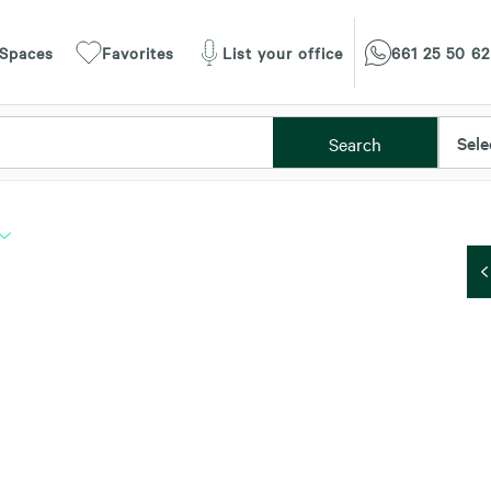
 Spaces
Favorites
List your office
661 25 50 62
Sele
Search