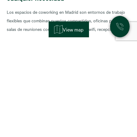
Los espacios de coworking en Madrid son entornos de trabajo
flexibles que combinan puestos compartidos, oficinas privadas y
salas de reuniones con servicios incluidos (wifi, recepción,
View map
limpieza y soporte), y permiten escalar o reducir superficie con
agilidad según la fase de tu negocio. Las necesidades de los
nuevos ocupantes han cambiado la configuración de los
11 November, 2025
Alquiler de oficinas en Madrid: zonas más
demandadas y tendencias para 2026
Madrid sigue consolidándose como el epicentro empresarial de
España y uno de los mercados más dinámicos de Europa. Con el
cierre del año y la planificación para 2026, muchas compañías se
preguntan: ¿dónde están las mejores oportunidades de alquiler
oficina en Madrid? En este artículo analizamos las zonas más