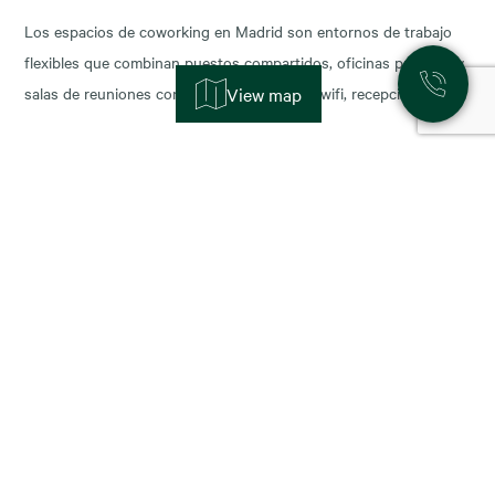
Los espacios de coworking en Madrid son entornos de trabajo
flexibles que combinan puestos compartidos, oficinas privadas y
salas de reuniones con servicios incluidos (wifi, recepción,
View map
limpieza y soporte), y permiten escalar o reducir superficie con
agilidad según la fase de tu negocio. Las necesidades de los
nuevos ocupantes han cambiado la configuración de los
11 November, 2025
Alquiler de oficinas en Madrid: zonas más
demandadas y tendencias para 2026
Madrid sigue consolidándose como el epicentro empresarial de
España y uno de los mercados más dinámicos de Europa. Con el
cierre del año y la planificación para 2026, muchas compañías se
preguntan: ¿dónde están las mejores oportunidades de alquiler
oficina en Madrid? En este artículo analizamos las zonas más