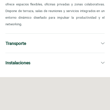
ofrece espacios flexibles, oficinas privadas y zonas colaborativas.
Dispone de terraza, salas de reuniones y servicios integrados en un
entorno dinámico diseñado para impulsar la productividad y el
networking.
Transporte
Avenida de América (L4, L6, L7, L9)
Instalaciones
12, 19, 200 (Aeropuerto), 227, 229
Wifi
Acceso
Taquillas
Salas de
24/7
eventos