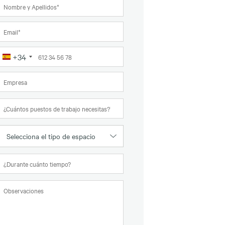
+34
España
+34
Selecciona el tipo de espacio