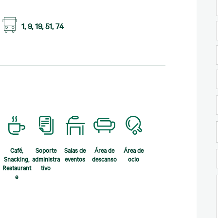
1, 9, 19, 51, 74
Café,
Soporte
Salas de
Área de
Área de
Snacking,
administra
eventos
descanso
ocio
Restaurant
tivo
e