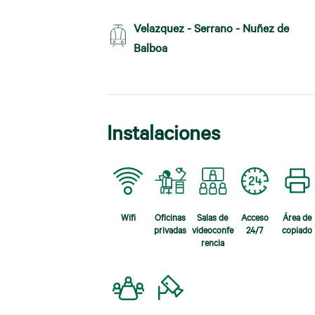
Velazquez - Serrano - Nuñez de
Balboa
Instalaciones
Wifi
Oficinas
Salas de
Acceso
Área de
privadas
videoconfe
24/7
copiado
rencia