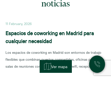
noticias
11 February, 2026
Espacios de coworking en Madrid para
cualquier necesidad
Los espacios de coworking en Madrid son entornos de trabajo
flexibles que combinan puestos compartidos, oficinas privadas y
salas de reuniones con servicios incluidos (wifi, recepción,
Ver mapa
limpieza y soporte), y permiten escalar o reducir superficie con
agilidad según la fase de tu negocio. Las necesidades de los
nuevos ocupantes han cambiado la configuración de los
11 November, 2025
Alquiler de oficinas en Madrid: zonas más