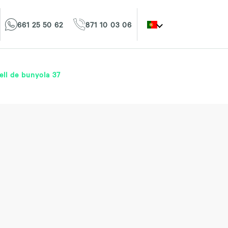
661 25 50 62
871 10 03 06
ell de bunyola 37