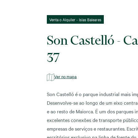
Venta o Alquiler - Islas Baleares
Son Castelló - C
37
Ver no mapa
Son Castelló é o parque industrial mais im
Desenvolve-se ao longo de um eixo central 
e ao resto de Maiorca. É um dos parques i
excelentes conexões de transporte público
empresas de serviços e restaurantes. Escr
escritórios exclusivo na linha de frente do