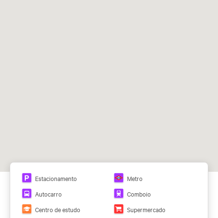
Serrano (L4), Velazquez (L4), Colon (L4) y Nuñez de
Balboa (L5 y L9),
Recoletos
1, 9, 19, 51, 74, N4
Ver todos os planos
Estacionamento
Metro
Autocarro
Comboio
Centro de estudo
Supermercado