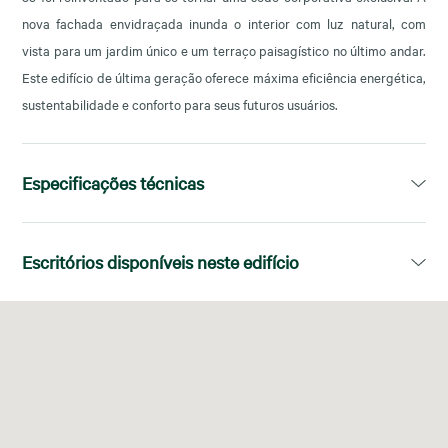
nova fachada envidraçada inunda o interior com luz natural, com
vista para um jardim único e um terraço paisagístico no último andar.
Este edifício de última geração oferece máxima eficiência energética,
sustentabilidade e conforto para seus futuros usuários.
Especificações técnicas
Área disponível:
1.328,00m²
Escritórios disponíveis neste edifício
Divisões:
Superficies diáfanas
Piso
Área disponível
Certificado Energético:
E
Sistema de Climatização:
4-Pipe Fan Coils