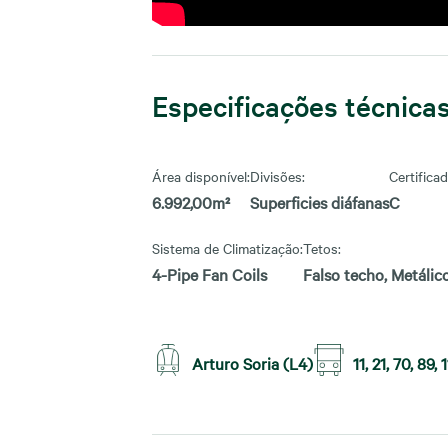
Especificações técnica
Área disponível:
Divisões:
Certifica
6.992,00m²
Superficies diáfanas
C
Sistema de Climatização:
Tetos:
4-Pipe Fan Coils
Falso techo, Metálic
Arturo Soria (L4)
11, 21, 70, 89,