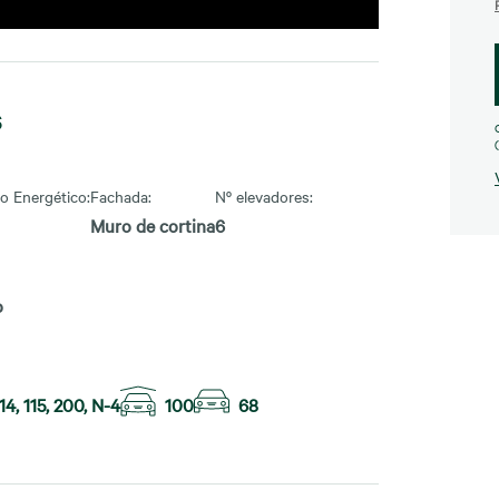
s
do Energético:
Fachada:
Nº elevadores:
Muro de cortina
6
o
 114, 115, 200, N-4
100
68