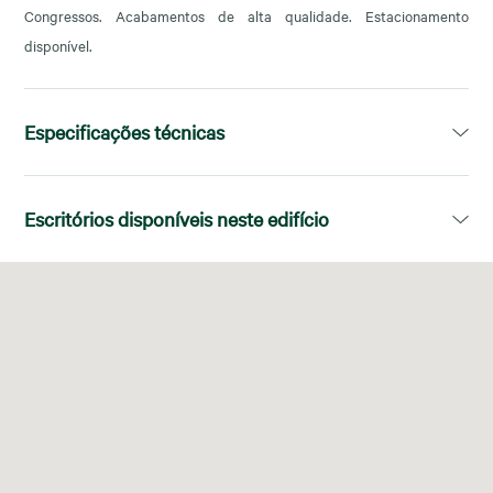
Congressos. Acabamentos de alta qualidade. Estacionamento
disponível.
Especificações técnicas
Área disponível:
997,00m²
Escritórios disponíveis neste edifício
Divisões:
Dividida con particiones
Piso
Área disponível
Instalações:
Falso suelo
Certificado Energético:
C
Nº elevadores:
5
Sistema de Climatização:
Centralizada