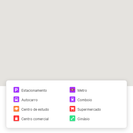
Tetos:
Armstrong, Falso techo
Santiago Bernabeu (L10).
Nuevos Ministerios (C-1, C-2, C-3, C-4, C-7, C-8, C-
10)
5, 27, 40, 43, 126, 147, 149, 150
Estacionamento
Metro
3
Autocarro
Comboio
Centro de estudo
Supermercado
Centro comercial
Ginásio