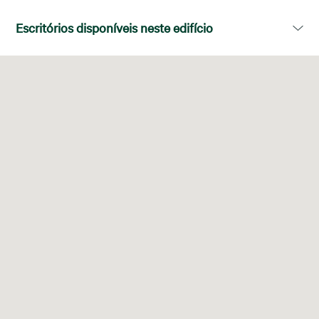
Área disponível:
196,00m²
Escritórios disponíveis neste edifício
Piso
Área disponível