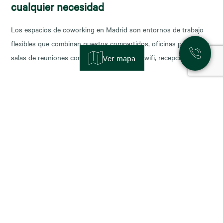
cualquier necesidad
Los espacios de coworking en Madrid son entornos de trabajo
flexibles que combinan puestos compartidos, oficinas privadas y
salas de reuniones con servicios incluidos (wifi, recepción,
Ver mapa
limpieza y soporte), y permiten escalar o reducir superficie con
agilidad según la fase de tu negocio. Las necesidades de los
nuevos ocupantes han cambiado la configuración de los
11 November, 2025
Alquiler de oficinas en Madrid: zonas más
demandadas y tendencias para 2026
Madrid sigue consolidándose como el epicentro empresarial de
España y uno de los mercados más dinámicos de Europa. Con el
cierre del año y la planificación para 2026, muchas compañías se
preguntan: ¿dónde están las mejores oportunidades de alquiler