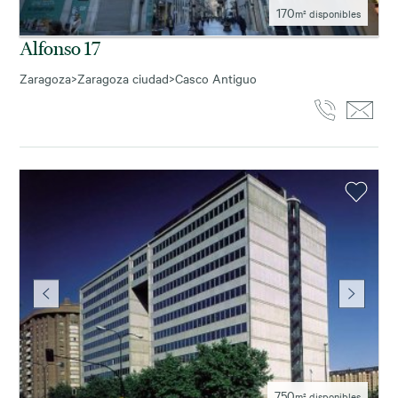
170
m² disponibles
Alfonso 17
Zaragoza
>
Zaragoza ciudad
>
Casco Antiguo
750
m² disponibles