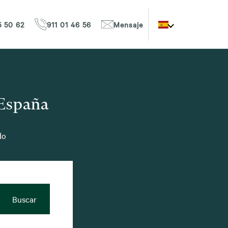
5 50 62
911 01 46 56
Mensaje
 España
do
Buscar