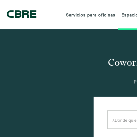
Servicios para oficinas
Espacio
Cowork
P
¿Dónde quier