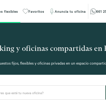
s flexibles
Favoritos
Anuncia tu oficina
661 2
ing y oficinas compartidas en
uestos fijos, flexibles y oficinas privadas en un espacio comparti
es que esté tu nueva oficina?