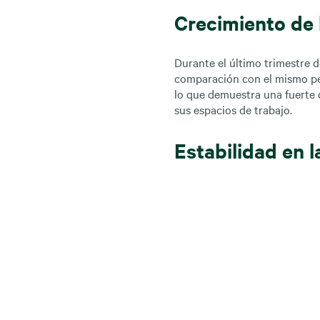
Crecimiento de
Durante el último trimestre 
comparación con el mismo per
lo que demuestra una fuerte 
sus espacios de trabajo.
Estabilidad en 
La ocupación de los espacio
medio, alcanzando un 85% en e
quienes continúan invirtiendo
Expansión y nu
Debido a la limitada disponib
convencionales en los último