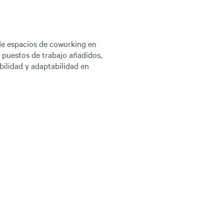
de espacios de coworking en
 puestos de trabajo añadidos,
ilidad y adaptabilidad en
urante más de dos años y
os operadores en el mercado,
as.
 en la renta prime de oficinas
o ubicaciones estratégicas