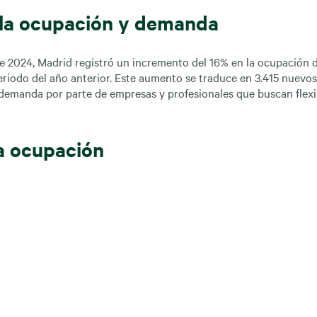
 la ocupación y demanda
de 2024, Madrid registró un incremento del 16% en la ocupación 
iodo del año anterior. Este aumento se traduce en 3.415 nuevos
demanda por parte de empresas y profesionales que buscan flexib
la ocupación
s de coworking en Madrid se ha mantenido por encima del 80% d
ste trimestre. Este nivel de ocupación refleja la confianza de l
 en la apertura de nuevos centros y en la expansión de sus ofert
evas ubicaciones
ilidad de espacios en el centro de la ciudad y al aumento del 20%
s tres años, los operadores de
coworking Madrid
están explorand