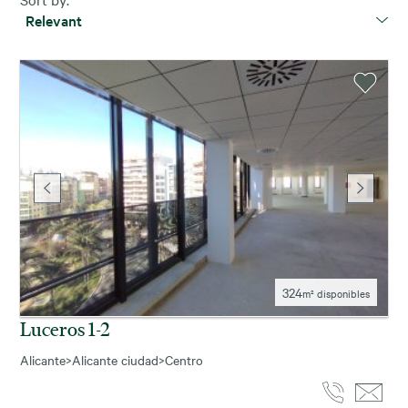
Relevant
324
m² disponibles
Luceros 1-2
Alicante
>
Alicante ciudad
>
Centro