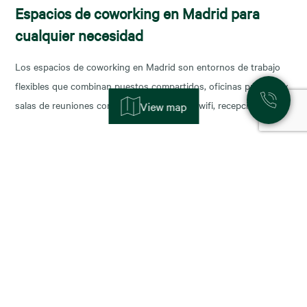
Espacios de coworking en Madrid para
cualquier necesidad
Los espacios de coworking en Madrid son entornos de trabajo
flexibles que combinan puestos compartidos, oficinas privadas y
salas de reuniones con servicios incluidos (wifi, recepción,
View map
limpieza y soporte), y permiten escalar o reducir superficie con
agilidad según la fase de tu negocio. Las necesidades de los
nuevos ocupantes han cambiado la configuración de los
11 November, 2025
Alquiler de oficinas en Madrid: zonas más
demandadas y tendencias para 2026
Madrid sigue consolidándose como el epicentro empresarial de
España y uno de los mercados más dinámicos de Europa. Con el
cierre del año y la planificación para 2026, muchas compañías se