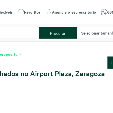
lexíveis
Favoritos
Anuncie o seu escritório
661
Selecionar taman
Procurar
eropuerto
lhados no Airport Plaza, Zaragoza