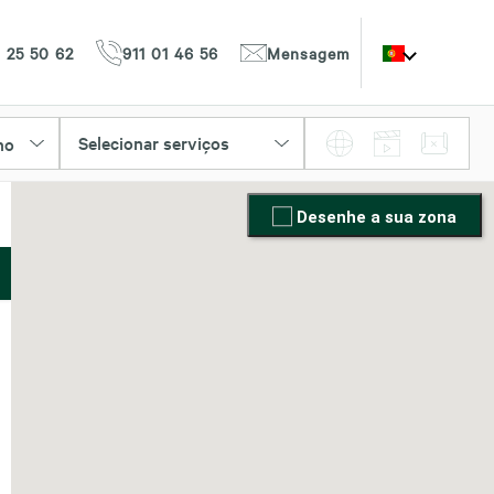
 25 50 62
911 01 46 56
Mensagem
Selecionar serviços
ho
Desenhe a sua zona