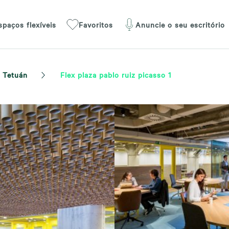
spaços flexíveis
Favoritos
Anuncie o seu escritório
Tetuán
Flex plaza pablo ruiz picasso 1