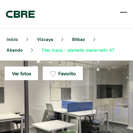
Início
Vizcaya
Bilbao
Abando
Flex icaza - alameda mazarredo 47
Ver fotos
Favorito