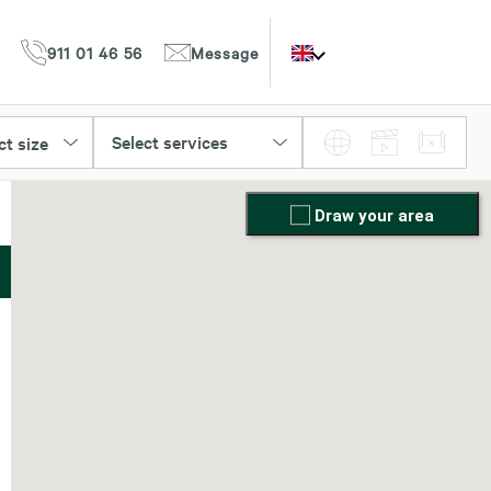
911 01 46 56
Message
Select services
ct size
Draw your area