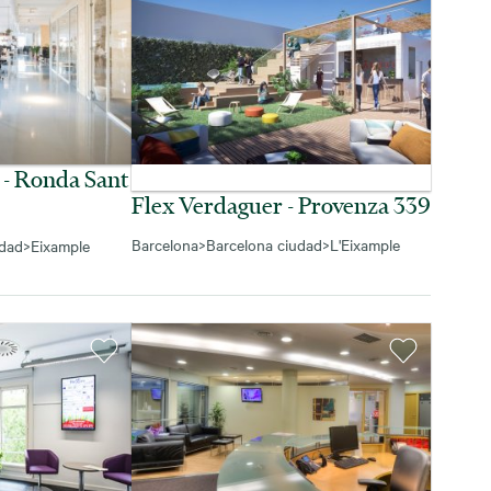
 - Ronda Sant
Flex Verdaguer - Provenza 339
Barcelona
>
Barcelona ciudad
>
L'Eixample
udad
>
Eixample