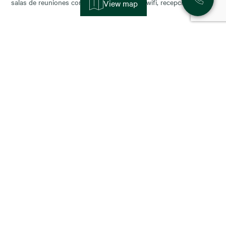
salas de reuniones con servicios incluidos (wifi, recepción,
View map
limpieza y soporte), y permiten escalar o reducir superficie con
agilidad según la fase de tu negocio. Las necesidades de los
nuevos ocupantes han cambiado la configuración de los
11 November, 2025
Alquiler de oficinas en Madrid: zonas más
demandadas y tendencias para 2026
Madrid sigue consolidándose como el epicentro empresarial de
España y uno de los mercados más dinámicos de Europa. Con el
cierre del año y la planificación para 2026, muchas compañías se
preguntan: ¿dónde están las mejores oportunidades de alquiler
oficina en Madrid? En este artículo analizamos las zonas más
demandadas y las tendencias que marcarán
23 October, 2025