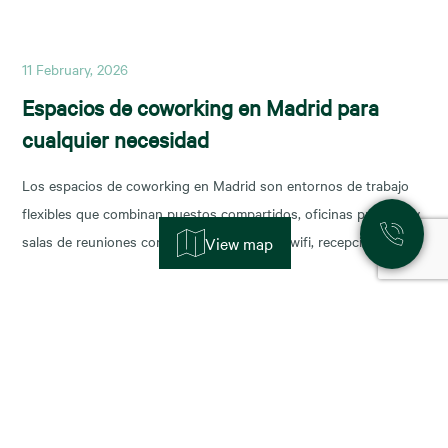
11 February, 2026
Espacios de coworking en Madrid para
cualquier necesidad
Los espacios de coworking en Madrid son entornos de trabajo
flexibles que combinan puestos compartidos, oficinas privadas y
salas de reuniones con servicios incluidos (wifi, recepción,
View map
limpieza y soporte), y permiten escalar o reducir superficie con
agilidad según la fase de tu negocio. Las necesidades de los
nuevos ocupantes han cambiado la configuración de los
11 November, 2025
Alquiler de oficinas en Madrid: zonas más
demandadas y tendencias para 2026