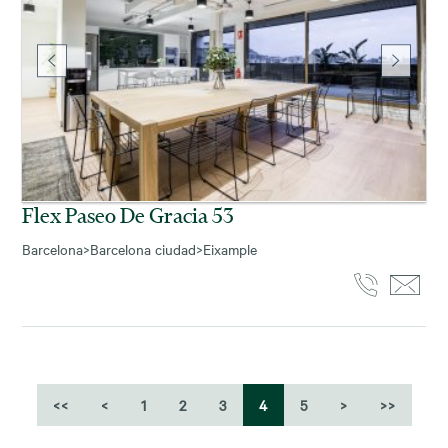
Flex Paseo De Gracia 53
Barcelona
>
Barcelona ciudad
>
Eixample
<<
<
1
2
3
4
5
>
>>