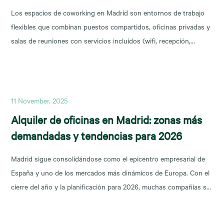
Los espacios de coworking en Madrid son entornos de trabajo
flexibles que combinan puestos compartidos, oficinas privadas y
salas de reuniones con servicios incluidos (wifi, recepción,
limpieza y soporte), y permiten escalar o reducir superficie con
agilidad según la fase de tu negocio. Las necesidades de los
nuevos ocupantes han cambiado la configuración de los
11 November, 2025
Alquiler de oficinas en Madrid: zonas más
demandadas y tendencias para 2026
Madrid sigue consolidándose como el epicentro empresarial de
España y uno de los mercados más dinámicos de Europa. Con el
cierre del año y la planificación para 2026, muchas compañías se
preguntan: ¿dónde están las mejores oportunidades de alquiler
oficina en Madrid? En este artículo analizamos las zonas más