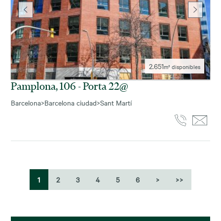
2.651
m² disponibles
Pamplona, 106 - Porta 22@
Barcelona
>
Barcelona ciudad
>
Sant Martí
1
2
3
4
5
6
>
>>