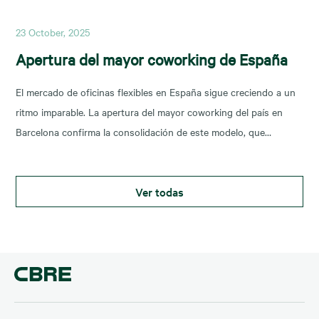
demandadas y las tendencias que marcarán
23 October, 2025
Apertura del mayor coworking de España
El mercado de oficinas flexibles en España sigue creciendo a un
ritmo imparable. La apertura del mayor coworking del país en
Barcelona confirma la consolidación de este modelo, que
responde a la demanda de espacios adaptables y colaborativos.
CBRE, líder en consultoría inmobiliaria, ha desempeñado un papel
Ver todas
clave en esta operación, aportando su experiencia para