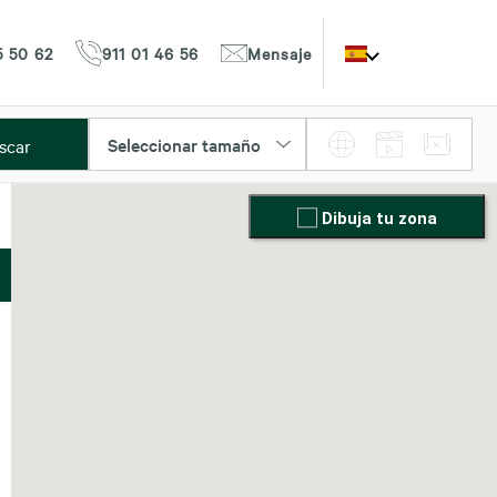
5 50 62
911 01 46 56
Mensaje
Seleccionar tamaño
scar
Dibuja tu zona