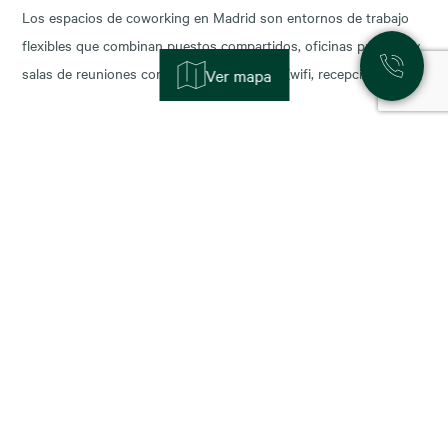
Los espacios de coworking en Madrid son entornos de trabajo
flexibles que combinan puestos compartidos, oficinas privadas y
salas de reuniones con servicios incluidos (wifi, recepción,
Ver mapa
limpieza y soporte), y permiten escalar o reducir superficie con
agilidad según la fase de tu negocio. Las necesidades de los
nuevos ocupantes han cambiado la configuración de los
11 November, 2025
Alquiler de oficinas en Madrid: zonas más
demandadas y tendencias para 2026
Madrid sigue consolidándose como el epicentro empresarial de
España y uno de los mercados más dinámicos de Europa. Con el
cierre del año y la planificación para 2026, muchas compañías se
preguntan: ¿dónde están las mejores oportunidades de alquiler
oficina en Madrid? En este artículo analizamos las zonas más