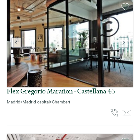
Flex Gregorio Marañon - Castellana 43
Madrid
>
Madrid capital
>
Chamberí