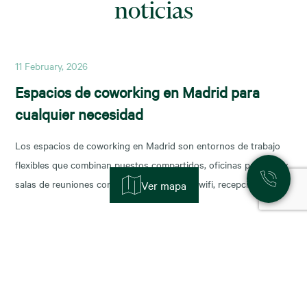
noticias
11 February, 2026
Espacios de coworking en Madrid para
cualquier necesidad
Los espacios de coworking en Madrid son entornos de trabajo
flexibles que combinan puestos compartidos, oficinas privadas y
salas de reuniones con servicios incluidos (wifi, recepción,
Ver mapa
limpieza y soporte), y permiten escalar o reducir superficie con
agilidad según la fase de tu negocio. Las necesidades de los
nuevos ocupantes han cambiado la configuración de los
11 November, 2025
Alquiler de oficinas en Madrid: zonas más