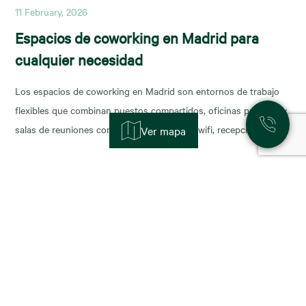
11 February, 2026
Espacios de coworking en Madrid para
cualquier necesidad
Los espacios de coworking en Madrid son entornos de trabajo
flexibles que combinan puestos compartidos, oficinas privadas y
salas de reuniones con servicios incluidos (wifi, recepción,
Ver mapa
limpieza y soporte), y permiten escalar o reducir superficie con
agilidad según la fase de tu negocio. Las necesidades de los
nuevos ocupantes han cambiado la configuración de los
11 November, 2025
Alquiler de oficinas en Madrid: zonas más
demandadas y tendencias para 2026
Madrid sigue consolidándose como el epicentro empresarial de