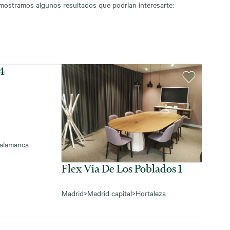
 mostramos algunos resultados que podrían interesarte:
34
alamanca
Flex Via De Los Poblados 1
Madrid
>
Madrid capital
>
Hortaleza