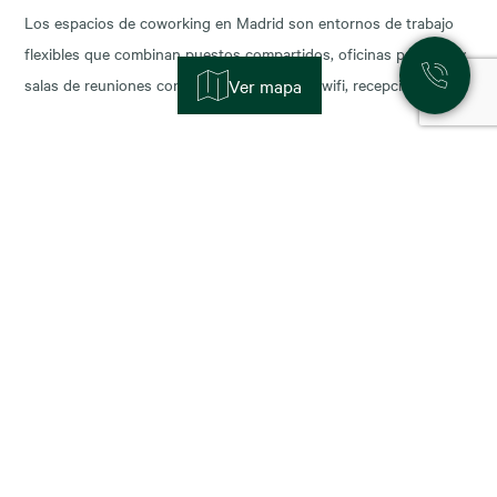
Los espacios de coworking en Madrid son entornos de trabajo
flexibles que combinan puestos compartidos, oficinas privadas y
salas de reuniones con servicios incluidos (wifi, recepción,
Ver mapa
limpieza y soporte), y permiten escalar o reducir superficie con
agilidad según la fase de tu negocio. Las necesidades de los
nuevos ocupantes han cambiado la configuración de los
11 November, 2025
Alquiler de oficinas en Madrid: zonas más
demandadas y tendencias para 2026
Madrid sigue consolidándose como el epicentro empresarial de
España y uno de los mercados más dinámicos de Europa. Con el
cierre del año y la planificación para 2026, muchas compañías se
preguntan: ¿dónde están las mejores oportunidades de alquiler
oficina en Madrid? En este artículo analizamos las zonas más