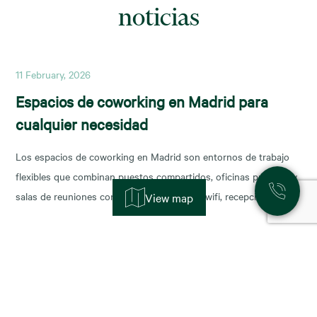
noticias
11 February, 2026
Espacios de coworking en Madrid para
cualquier necesidad
Los espacios de coworking en Madrid son entornos de trabajo
flexibles que combinan puestos compartidos, oficinas privadas y
salas de reuniones con servicios incluidos (wifi, recepción,
View map
limpieza y soporte), y permiten escalar o reducir superficie con
agilidad según la fase de tu negocio. Las necesidades de los
nuevos ocupantes han cambiado la configuración de los
11 November, 2025
Alquiler de oficinas en Madrid: zonas más