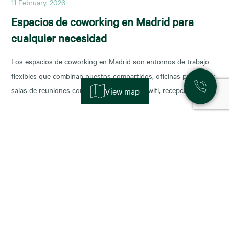
11 February, 2026
Espacios de coworking en Madrid para
cualquier necesidad
Los espacios de coworking en Madrid son entornos de trabajo
flexibles que combinan puestos compartidos, oficinas privadas y
salas de reuniones con servicios incluidos (wifi, recepción,
View map
limpieza y soporte), y permiten escalar o reducir superficie con
agilidad según la fase de tu negocio. Las necesidades de los
nuevos ocupantes han cambiado la configuración de los
11 November, 2025
Alquiler de oficinas en Madrid: zonas más
demandadas y tendencias para 2026
Madrid sigue consolidándose como el epicentro empresarial de
España y uno de los mercados más dinámicos de Europa. Con el