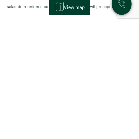
salas de reuniones con servicios incluidos (wifi, recepción,
View map
limpieza y soporte), y permiten escalar o reducir superficie con
agilidad según la fase de tu negocio. Las necesidades de los
nuevos ocupantes han cambiado la configuración de los
11 November, 2025
Alquiler de oficinas en Madrid: zonas más
demandadas y tendencias para 2026
Madrid sigue consolidándose como el epicentro empresarial de
España y uno de los mercados más dinámicos de Europa. Con el
cierre del año y la planificación para 2026, muchas compañías se
preguntan: ¿dónde están las mejores oportunidades de alquiler
oficina en Madrid? En este artículo analizamos las zonas más
demandadas y las tendencias que marcarán
23 October, 2025