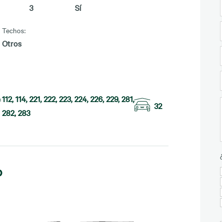
3
Sí
Techos:
Otros
112, 114, 221, 222, 223, 224, 226, 229, 281,
32
282, 283
o