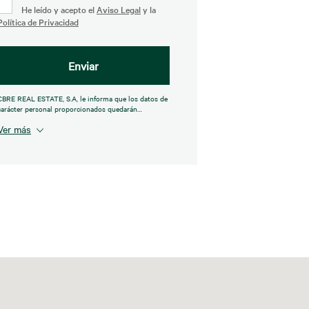
He leído y acepto el
Aviso Legal
y la
Política de Privacidad
Enviar
CBRE REAL ESTATE, S.A, le informa que los datos de
carácter personal proporcionados quedarán
incorporados en sus bases de datos, y con base en su
Ver más
interés legítimo, tratará sus datos de contacto con la
finalidad de mantener relaciones de cualquier índole,
prestar y ofrecer sus productos y servicios. Los datos
recogidos son almacenados según la confidencialidad
y las medidas de seguridad legalmente establecidas.
Asimismo, CBRE REAL ESTATE, S.A. le informa que
los datos facilitados podrán ser cedidos a terceras
compañías que ofrecen bienes y servicios similares a
los aquí ofrecidos. Mediante la firma del presente
formulario usted da su consentimiento para que
CBRE le envíe información de su interés sobre los
productos y servicios de CBRE REAL ESTATE, S.A. y
CBRE VALUATION ADVISORY, S.A. Puede ejercer los
derechos de acceso, cancelación, oposición,
rectificación, supresión, limitación del tratamiento,
portabilidad de los datos, y a no ser objeto de
decisiones individuales automatizadas, incluida la
elaboración de perfiles; a través de la dirección de