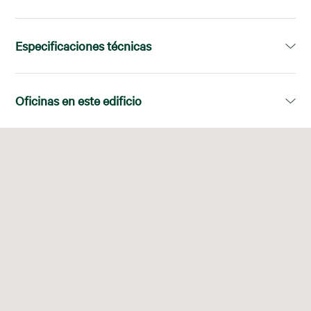
Especificaciones técnicas
Superficie disponible:
260,00m²
Oficinas en este edificio
Planta
Superficie disponible
03, 03N, 04, 07, 07P, 192
Bajo+1-VACANTE
260,00 m²