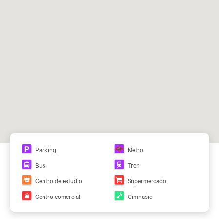
Delicias y Atocha, líneas 3 y
Atocha y Delicias.
8, 102, 152.
Ver todos los planos
Parking
Metro
Bus
Tren
Centro de estudio
Supermercado
Centro comercial
Gimnasio