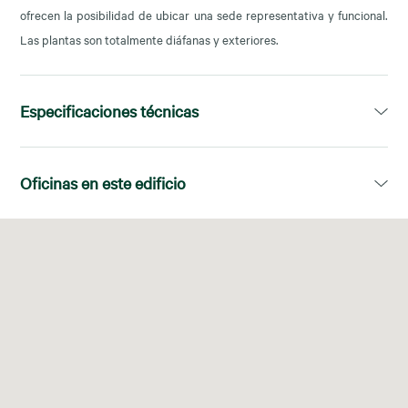
ofrecen la posibilidad de ubicar una sede representativa y funcional.
Las plantas son totalmente diáfanas y exteriores.
Especificaciones técnicas
Superficie disponible:
1.578,00m²
Oficinas en este edificio
Divisiones:
Superficies diáfanas
Planta
Superficie disponible
Certificado Energético:
C
01-
1.578,00 m²
Conserjería:
Sí
Sistema de Climatización:
4-Pipe Fan Coils, Caliente/Frío
Techos:
Otros