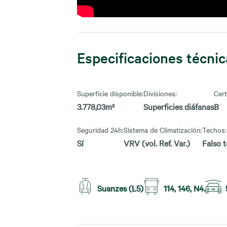
Especificaciones técni
Superficie disponible:
Divisiones:
Cert
3.778,03m²
Superficies diáfanas
B
Seguridad 24h:
Sistema de Climatización:
Techos:
Sí
VRV (vol. Ref. Var.)
Falso 
Suanzes (L5)
114, 146, N4.