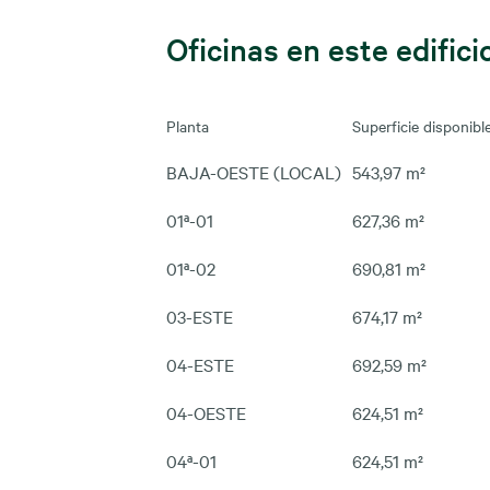
Oficinas en este edifici
Planta
Superficie disponibl
BAJA-OESTE (LOCAL)
543,97 m²
01ª-01
627,36 m²
01ª-02
690,81 m²
03-ESTE
674,17 m²
04-ESTE
692,59 m²
04-OESTE
624,51 m²
04ª-01
624,51 m²