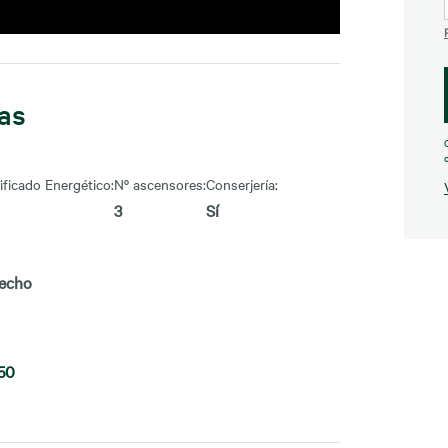
cas
ificado Energético:
Nº ascensores:
Conserjería:
3
Sí
techo
50