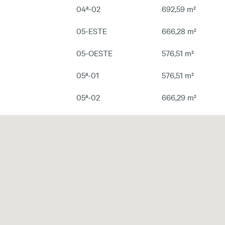
04ª-02
692,59 m²
05-ESTE
666,28 m²
05-OESTE
576,51 m²
05ª-01
576,51 m²
05ª-02
666,29 m²