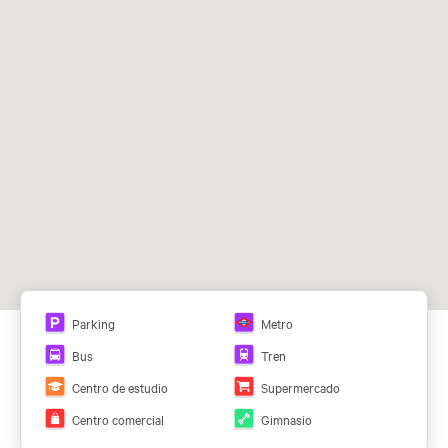
Acceso
Área de
Café,
Soporte
24/7
copiado
Snacking,
administra
Restaurant
tivo
e
Área de
Área de
Salas de
Sistemas
descanso
ocio
reuniones
de
seguridad
24h
Parking
Metro
Bus
Tren
Centro de estudio
Supermercado
Centro comercial
Gimnasio