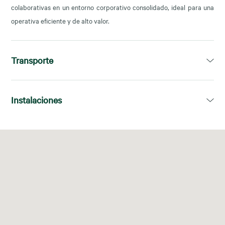
colaborativas en un entorno corporativo consolidado, ideal para una
operativa eficiente y de alto valor.
Transporte
Cuzco (L10)
Instalaciones
Nuevos Ministerios (C-1, C-2, C-3, C-4, C-10)
5, 40, 147, 149, 150, 27, 26, 147, 14.
Wifi
Oficinas
Espacio de
Salas de
privadas
trabajo
videoconfe
compartid
rencia
o