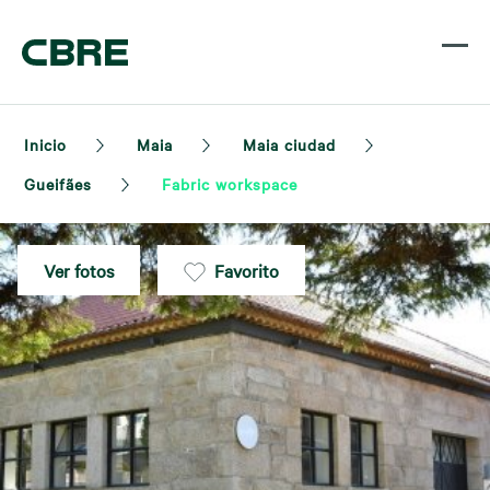
Inicio
Maia
Maia ciudad
Gueifães
Fabric workspace
Ver fotos
Favorito