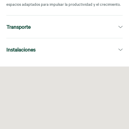
espacios adaptados para impulsar la productividad y el crecimiento.
Transporte
Atarazanas
Instalaciones
Málaga Centro
1, 2, 3, 5, 7, 9, 10, 11, 17, 20, 30, N1
Wifi
Oficinas
Espacio de
Salas de
privadas
trabajo
videoconfe
compartid
rencia
o
Acceso
Área de
Café,
Taquillas