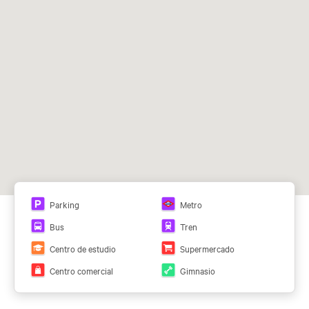
24/7
copiado
Snacking,
Restaurant
e
Soporte
Salas de
Área de
Área de
administra
eventos
descanso
ocio
tivo
Salas de
Sistemas
Parking
Metro
reuniones
de
seguridad
Bus
Tren
24h
Centro de estudio
Supermercado
Centro comercial
Gimnasio