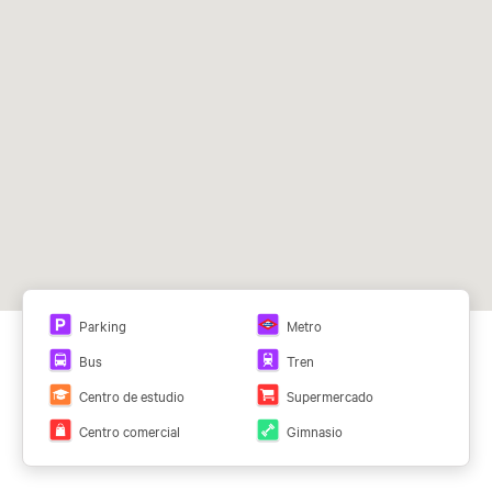
24/7
copiado
Snacking,
Restaurant
e
Gimnasio
Área de
Área de
Salas de
descanso
ocio
reuniones
Sistemas
Parking
de
coche,
Parking
Metro
seguridad
bicicleta
24h
Bus
Tren
Centro de estudio
Supermercado
Centro comercial
Gimnasio