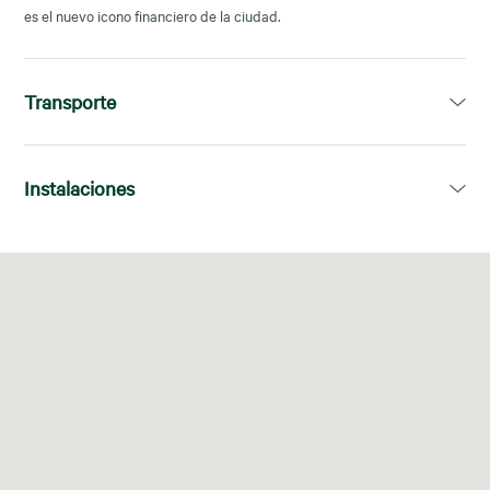
es el nuevo icono financiero de la ciudad.
Transporte
Moyua
Instalaciones
01, 10, 13, 18
Wifi
Oficinas
Espacio de
Salas de
privadas
trabajo
videoconfe
compartid
rencia
o
Acceso
Área de
Café,
Duchas