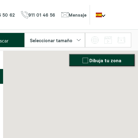
5 50 62
911 01 46 56
Mensaje
Seleccionar tamaño
scar
Dibuja tu zona