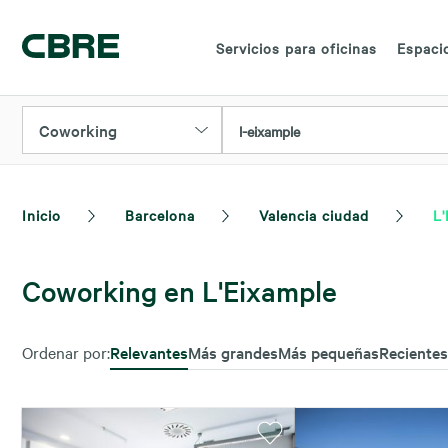
Servicios para oficinas
Espacio
Coworking
l-eixample
Inicio
Barcelona
Valencia ciudad
L'
Coworking en L'Eixample
Ordenar por:
Relevantes
Más grandes
Más pequeñas
Recientes