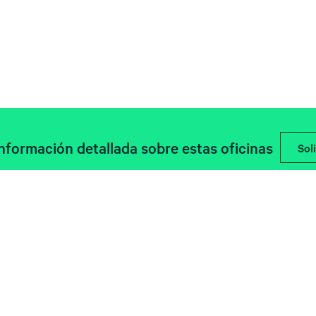
información detallada sobre estas oficinas
Soli
Descubre las últimas noticias