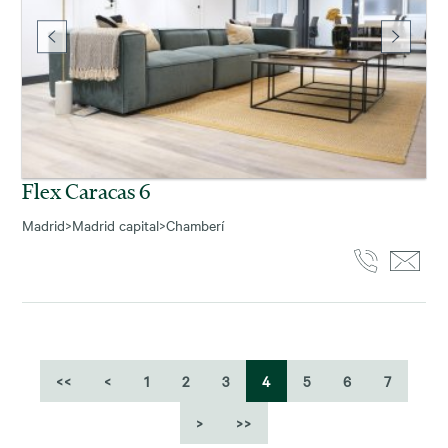
Flex Caracas 6
Madrid
>
Madrid capital
>
Chamberí
<<
<
1
2
3
4
5
6
7
>
>>