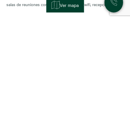
salas de reuniones con servicios incluidos (wifi, recepción,
Ver mapa
limpieza y soporte), y permiten escalar o reducir superficie con
agilidad según la fase de tu negocio. Las necesidades de los
nuevos ocupantes han cambiado la configuración de los
11 November, 2025
Alquiler de oficinas en Madrid: zonas más
demandadas y tendencias para 2026
Madrid sigue consolidándose como el epicentro empresarial de
España y uno de los mercados más dinámicos de Europa. Con el
cierre del año y la planificación para 2026, muchas compañías se
preguntan: ¿dónde están las mejores oportunidades de alquiler
oficina en Madrid? En este artículo analizamos las zonas más
demandadas y las tendencias que marcarán
23 October, 2025