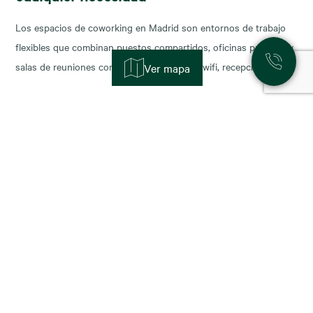
Los espacios de coworking en Madrid son entornos de trabajo
flexibles que combinan puestos compartidos, oficinas privadas y
salas de reuniones con servicios incluidos (wifi, recepción,
Ver mapa
limpieza y soporte), y permiten escalar o reducir superficie con
agilidad según la fase de tu negocio. Las necesidades de los
nuevos ocupantes han cambiado la configuración de los
11 November, 2025
Alquiler de oficinas en Madrid: zonas más
demandadas y tendencias para 2026
Madrid sigue consolidándose como el epicentro empresarial de
España y uno de los mercados más dinámicos de Europa. Con el
cierre del año y la planificación para 2026, muchas compañías se
preguntan: ¿dónde están las mejores oportunidades de alquiler
oficina en Madrid? En este artículo analizamos las zonas más