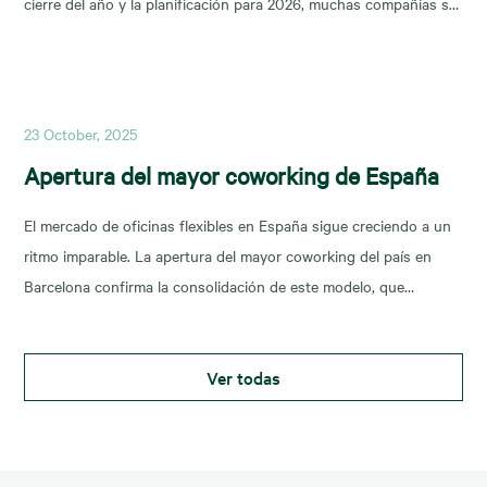
cierre del año y la planificación para 2026, muchas compañías se
preguntan: ¿dónde están las mejores oportunidades de alquiler
oficina en Madrid? En este artículo analizamos las zonas más
demandadas y las tendencias que marcarán
23 October, 2025
Apertura del mayor coworking de España
El mercado de oficinas flexibles en España sigue creciendo a un
ritmo imparable. La apertura del mayor coworking del país en
Barcelona confirma la consolidación de este modelo, que
responde a la demanda de espacios adaptables y colaborativos.
CBRE, líder en consultoría inmobiliaria, ha desempeñado un papel
Ver todas
clave en esta operación, aportando su experiencia para