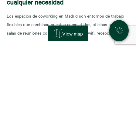
cualquier necesidad
Los espacios de coworking en Madrid son entornos de trabajo
flexibles que combinan puestos compartidos, oficinas privadas y
salas de reuniones con servicios incluidos (wifi, recepción,
View map
limpieza y soporte), y permiten escalar o reducir superficie con
agilidad según la fase de tu negocio. Las necesidades de los
nuevos ocupantes han cambiado la configuración de los
11 November, 2025
Alquiler de oficinas en Madrid: zonas más
demandadas y tendencias para 2026
Madrid sigue consolidándose como el epicentro empresarial de
España y uno de los mercados más dinámicos de Europa. Con el
cierre del año y la planificación para 2026, muchas compañías se
preguntan: ¿dónde están las mejores oportunidades de alquiler