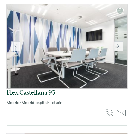
Flex Castellana 93
Madrid
>
Madrid capital
>
Tetuán