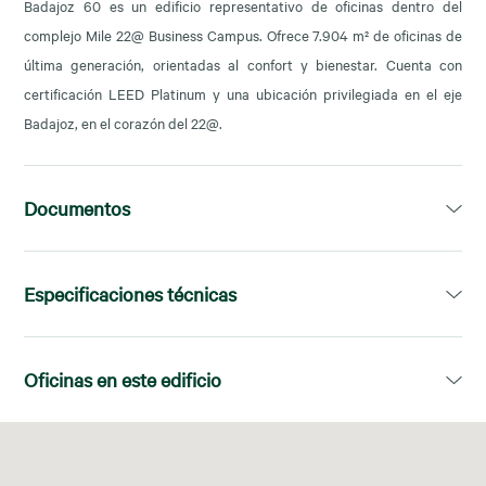
Badajoz 60 es un edificio representativo de oficinas dentro del
complejo Mile 22@ Business Campus. Ofrece 7.904 m² de oficinas de
última generación, orientadas al confort y bienestar. Cuenta con
certificación LEED Platinum y una ubicación privilegiada en el eje
Badajoz, en el corazón del 22@.
Documentos
Dosier
Especificaciones técnicas
Abrir PDF en una nueva pestaña
Superficie disponible:
5.369,96m²
Oficinas en este edificio
LEED:
Platinum
Planta
Superficie disponible
Nº ascensores:
4