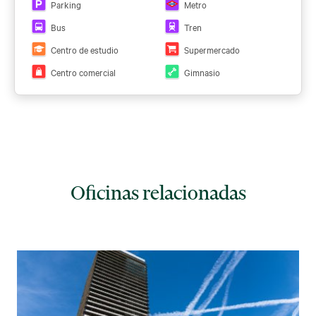
Parking
Metro
Este navegador no admite PDFs. Puedes descargar aquí el
Bus
Tren
PDF:
Ver PDF
Centro de estudio
Supermercado
Centro comercial
Gimnasio
Ver todos los planos
Oficinas relacionadas