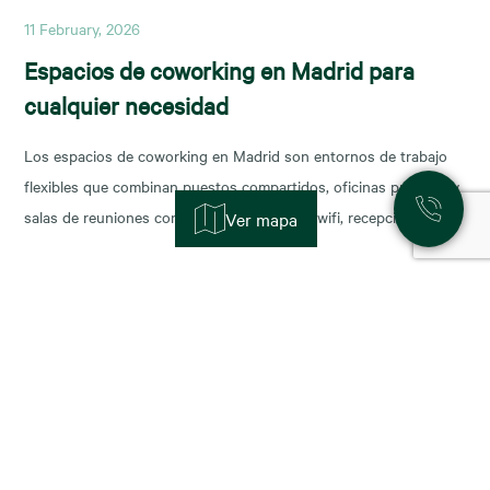
11 February, 2026
Espacios de coworking en Madrid para
cualquier necesidad
Los espacios de coworking en Madrid son entornos de trabajo
flexibles que combinan puestos compartidos, oficinas privadas y
salas de reuniones con servicios incluidos (wifi, recepción,
Ver mapa
limpieza y soporte), y permiten escalar o reducir superficie con
agilidad según la fase de tu negocio. Las necesidades de los
nuevos ocupantes han cambiado la configuración de los
11 November, 2025
Alquiler de oficinas en Madrid: zonas más
demandadas y tendencias para 2026
Madrid sigue consolidándose como el epicentro empresarial de